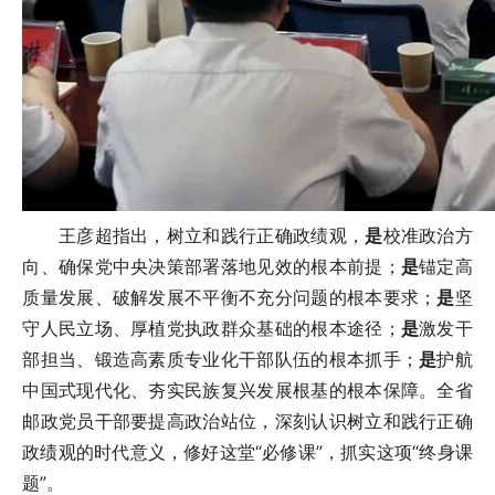
王彦超指出，树立和践行正确政绩观，
是
校准政治方
向、确保党中央决策部署落地见效的根本前提；
是
锚定高
质量发展、破解发展不平衡不充分问题的根本要求；
是
坚
守人民立场、厚植党执政群众基础的根本途径；
是
激发干
部担当、锻造高素质专业化干部队伍的根本抓手；
是
护航
中国式现代化、夯实民族复兴发展根基的根本保障。全省
邮政党员干部要提高政治站位，深刻认识树立和践行正确
政绩观的时代意义，修好这堂“必修课”，抓实这项“终身课
题”。