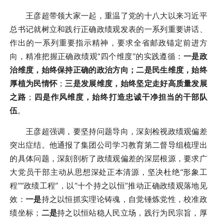
王彦超带领大家一起，重温了党的十八大以来习近平
总书记就树立和践行正确政绩观发表的一系列重要讲话、
作出的一系列重要指示精神，要求全省邮政锚定前进方
向，精准把握正确政绩观“四个维度”的实践遵循：
一是政
治维度，始终保持正确的政治方向；二是民生维度，始终
厚植为民情怀
；
三是发展维度，始终坚定走好高质量发展
之路
；
四是作风维度，始终打造忠诚干净担当的干部队
伍
。
王彦超强调，要坚持问题导向，深刻检视政绩观偏差
突出症结。他通报了集团公司学习教育第二督导组梳理出
的具体问题，深刻剖析了政绩观偏差的深层根源，要求广
大党员干部主动从思想深处正本清源，坚决杜绝“形象工
程”“政绩工程”，以“十个持之以恒”推动正确政绩观落地见
效：
一是
持之以恒抓实理论铸魂，自觉锤炼党性，校准政
绩坐标；
二是
持之以恒站稳人民立场，践行为民宗旨，厚