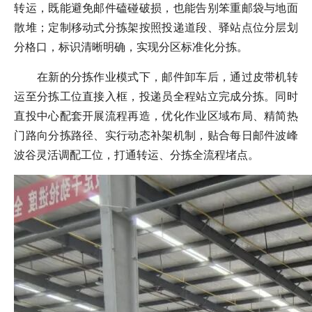
转运，既能避免邮件磕碰破损，也能告别笨重邮袋与地面
散堆；定制移动式分拣架按照投递道段、驿站点位分层划
分格口，标识清晰明确，实现分区标准化分拣。
在新的分拣作业模式下，邮件卸车后，通过
皮带机
转
运至分拣工位直接入框，投递员全程站立完成分拣。同时
直投中心配套开展流程再造，优化作业区域布局、精简热
门路向分拣路径、实行动态补架机制，贴合每日邮件波峰
波谷灵活调配工位，打通转运、分拣全流程堵点。