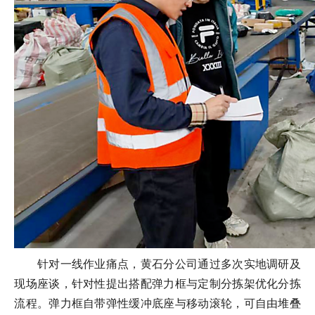
针对一线作业痛点，黄石分公司通过多次实地调研及
现场座谈，针对性提出搭配
弹力框
与定制分拣架优化分拣
流程。弹力框自带弹性缓冲底座与移动滚轮，可自由堆叠