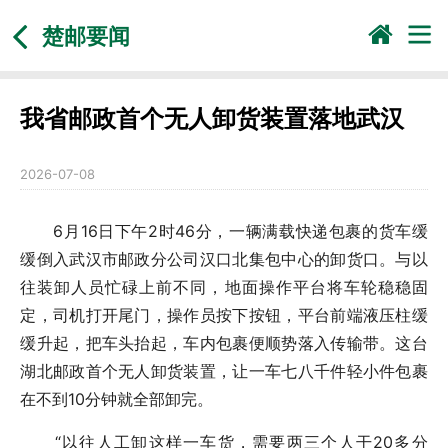
楚邮要闻
我省邮政首个无人卸货装置落地武汉
2026-07-08
6月16日下午2时46分，一辆满载快递包裹的货车缓
缓倒入武汉市邮政分公司
汉口北集包中心
的卸货口。与以
往装卸人员忙碌上前不同，地面操作平台将车轮稳稳固
定，司机打开尾门，操作员按下按钮，平台前端液压柱缓
缓升起，把车头抬起，车内包裹便顺势落入传输带。这台
湖北邮政首个无人卸货装置，让一车七八千件轻小件包裹
在不到10分钟就全部卸完。
“以往人工卸这样一车货，需要两三个人干20多分