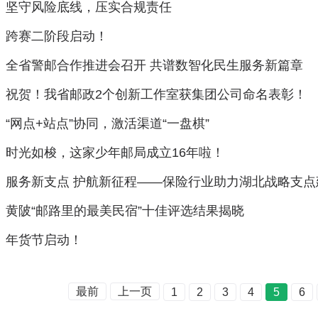
坚守风险底线，压实合规责任
跨赛二阶段启动！
全省警邮合作推进会召开 共谱数智化民生服务新篇章
祝贺！我省邮政2个创新工作室获集团公司命名表彰！
“网点+站点”协同，激活渠道“一盘棋”
时光如梭，这家少年邮局成立16年啦！
服务新支点 护航新征程——保险行业助力湖北战略支
黄陂“邮路里的最美民宿”十佳评选结果揭晓
年货节启动！
最前
上一页
1
2
3
4
5
6