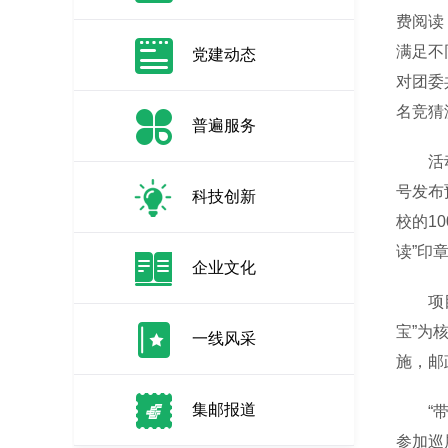
费阅读
满足不
党建动态
对团委
名竞猜
普遍服务
活动宣
号发布
科技创新
校的1
读”印
企业文化
项目还
宝”为
一线风采
施，邮
集邮报道
“带女
参加巡