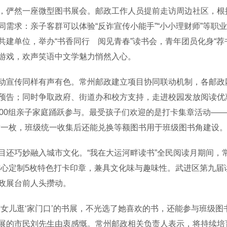
，俨然一座微型图书展会。邮政工作人员提前走访周边社区，根
同需求：亲子客群可以体验“反诈宣传小能手”“小小理财师”等职
共建单位，举办“书香同行 阅见青春”读书会，青年团员化身“
游戏，欢声笑语中文学魅力悄然入心。
传同样有声有色。常州邮政建立项目协同联动机制，各邮政网
预告；同时争取政府、街道办和校方支持，走进校园发放阅读优惠
000组亲子家庭踊跃参与。最受孩子们欢迎的是打卡集章活动—
章一枚，班级统一收集后还能兑换等额图书用于班级图书角建设
巧妙融入城市文化。“我在大运河畔读书”全民阅读月期间，常
核心定制5枚特色打卡印章，兼具文化味与趣味性。武进区第九届读书
政展台前人头攒动。
儿逛‘家门口’的书展，不光选了她喜欢的书，还能参与班级图
展的市民刘先生由衷感慨。常州邮政相关负责人表示，将持续培育