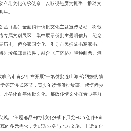
政立足文化传承使命，以影视热度为抓手，推动文
共生。
区（县）全面铺开侨批文化主题宣传活动，将银
造专属文创展区，集中展示侨批主题明信片、纪念
展历史、侨乡家国文化，引导市民提笔书写家书、
海》珍藏邮票摆件，融合《广济桥》特种邮票、潮
联合市青少年宫开展“一纸侨批连山海·给阿嬷的情
教学等沉浸式环节，青少年读懂侨批故事、感悟侨乡
。此举让百年侨批文化、邮政传情文化在青少年群
。“主题邮品+侨批文化+线下展览+DIY创作+青
收藏的多元需求，为邮政业务与地方文旅、非遗文化