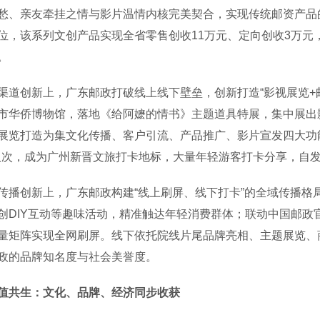
愁、亲友牵挂之情与影片温情内核完美契合，实现传统邮资产品
位，该系列文创产品实现全省零售创收11万元、定向创收3万元
。
创新上，广东邮政打破线上线下壁垒，创新打造“影视展览+邮
市华侨博物馆，落地《给阿嬷的情书》主题道具特展，集中展出
展览打造为集文化传播、客户引流、产品推广、影片宣发四大功
万人次，成为广州新晋文旅打卡地标，大量年轻游客打卡分享，自
创新上，广东邮政构建“线上刷屏、线下打卡”的全域传播格局
创DIY互动等趣味活动，精准触达年轻消费群体；联动中国邮政
量矩阵实现全网刷屏。线下依托院线片尾品牌亮相、主题展览、
政的品牌知名度与社会美誉度。
值共生：文化、品牌、经济同步收获