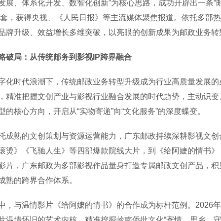
发展、体系化开发、数智化创新”为核心思路，成功开辟出一条“邮
00套，获得央视、《人民日报》等主流媒体聚焦报道。依托多部
品牌升级、效益增长多维突破，以亮眼的创新成果为邮政业务转型
略破局：从传统邮务到影视IP跨界融合
时代浪潮下，传统邮政业务转型升级成为行业高质量发展的必答
，精准把握文创产业与影视行业融合发展的时代趋势，主动识变
型的核心方向，开启从“实物寄递”向“文化服务”的深度蝶变。
熟的文创策划与资源运营能力，广东邮政持续深耕影视文创合作
滚烫》《飞驰人生》等四部爆款院线大片，到《给阿嬷的情书》
影片，广东邮政为多部影视作品量身打造专属邮政文创产品，积
成熟的跨界合作体系。
与温情影片《给阿嬷的情书》的合作成为标杆范例。2026年
片温情怀旧的艺术内核，精准挖掘岭南侨批文化“寄情、思乡、守