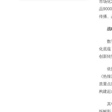
市场化
品90
传播、
战
数字化
化底蕴
创新转
依托成
《热辣
质重点
构建起
其中，
拆解影