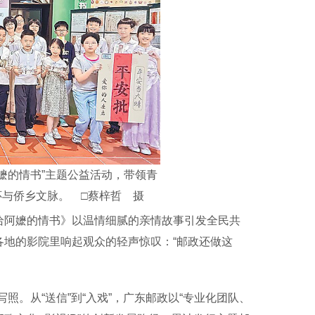
嬷的情书”主题公益活动，带领青
与侨乡文脉。 □蔡梓哲 摄
给阿嬷的情书》以温情细腻的亲情故事引发全民共
各地的影院里响起观众的轻声惊叹：“邮政还做这
。从“送信”到“入戏”，广东邮政以“专业化团队、