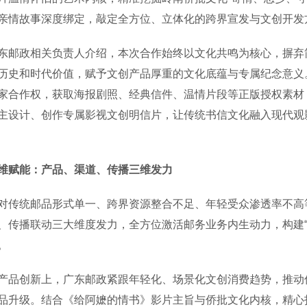
亲情故事深度绑定，敲定全方位、立体化的跨界宣发与文创开发
政相关负责人介绍，本次合作始终以文化共鸣为核心，摒弃简
历史和时代价值，赋予文创产品厚重的文化底蕴与专属纪念意义。
家合作权，获取海报剧照、经典信件、温情片段等正版授权素材，
主设计、创作专属影视文创明信片，让传统书信文化融入现代观
维赋能：产品、渠道、传播三维发力
统邮品形式单一、跨界资源整合不足、年轻受众渗透率不高等
、传播联动三大维度发力，全方位激活邮务业务内生动力，构建“
。
创新上，广东邮政紧跟年轻化、场景化文创消费趋势，推动传统邮
品升级。结合《给阿嬷的情书》影片主旨与侨批文化内核，精心