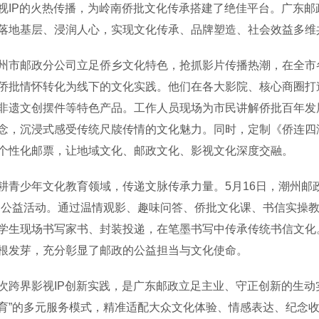
P的火热传播，为岭南侨批文化传承搭建了绝佳平台。广东邮
落地基层、浸润人心，实现文化传承、品牌塑造、社会效益多维
邮政分公司立足侨乡文化特色，抢抓影片传播热潮，在全市各
侨批情怀转化为线下的文化实践。他们在各大影院、核心商圈打
非遗文创摆件等特色产品。工作人员现场为市民讲解侨批百年发
念，沉浸式感受传统尺牍传情的文化魅力。同时，定制《侨连四
个性化邮票，让地域文化、邮政文化、影视文化深度交融。
少年文化教育领域，传递文脉传承力量。5月16日，潮州邮政
题公益活动。通过温情观影、趣味问答、侨批文化课、书信实操
学生现场书写家书、封装投递，在笔墨书写中传承传统书信文化
根发芽，充分彰显了邮政的公益担当与文化使命。
界影视IP创新实践，是广东邮政立足主业、守正创新的生动实践
育”的多元服务模式，精准适配大众文化体验、情感表达、纪念