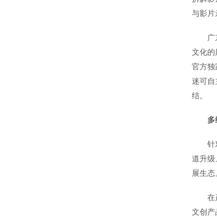
与影片
广东邮
文化的
官方独
迷可自
结。
多
针对传
道升级
展生态
在产品
文创产