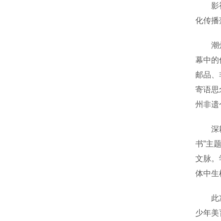
影视I
化传播
潮州市
幕中的
邮品、
寄语思
州非遗
深耕青
书”主
文脉。
体中生
此次跨
少年美