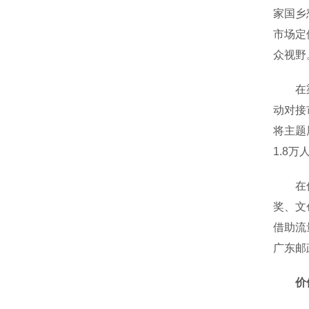
家国乡
市场定
众视野
在渠道
动对接
将主题
1.8
在传播
奖、文
借助流
广东邮
价