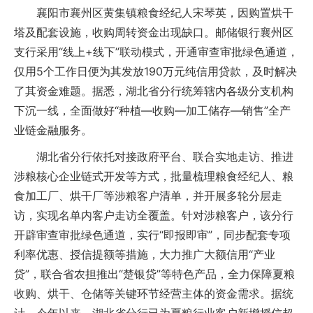
襄阳市襄州区黄集镇粮食经纪人宋琴英，因购置烘干
塔及配套设施，收购周转资金出现缺口。邮储银行襄州区
支行采用“线上+线下”联动模式，开通审查审批绿色通道，
仅用5个工作日便为其发放190万元纯信用贷款，及时解决
了其资金难题。据悉，湖北省分行统筹辖内各级分支机构
下沉一线，全面做好“种植—收购—加工储存—销售”全产
业链金融服务。
湖北省分行依托对接政府平台、联合实地走访、推进
涉粮核心企业链式开发等方式，批量梳理粮食经纪人、粮
食加工厂、烘干厂等涉粮客户清单，并开展多轮分层走
访，实现名单内客户走访全覆盖。针对涉粮客户，该分行
开辟审查审批绿色通道，实行“即报即审”，同步配套专项
利率优惠、授信提额等措施，大力推广大额信用“产业
贷”，联合省农担推出“楚银贷”等特色产品，全力保障夏粮
收购、烘干、仓储等关键环节经营主体的资金需求。据统