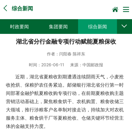
综合新闻
时政要闻
集团要闻
综合新闻
湖北省分行金融专项行动赋能夏粮保收
媒体聚焦
党建动态
普遍服务
作者：
闫阳春 陈祥东
科技创新
企业文化
一线风采
时间：
2026-06-11
来源：
中国邮政报
集邮报道
近期，湖北省夏粮收割期遭遇连续阴雨天气，小麦抢
收抢烘、保粮护农任务紧迫。邮储银行湖北省分行第一时
间部署金融护航夏粮收购专项行动，在前期夏粮收购主题
营销活动基础上，聚焦粮食烘干、农机购置、粮食收储三
大领域，推行涉粮客户名单制对接走访，持续加大对农机
服务主体、粮食烘干厂等夏粮抢收、仓储关键环节经营主
体的金融支持力度。