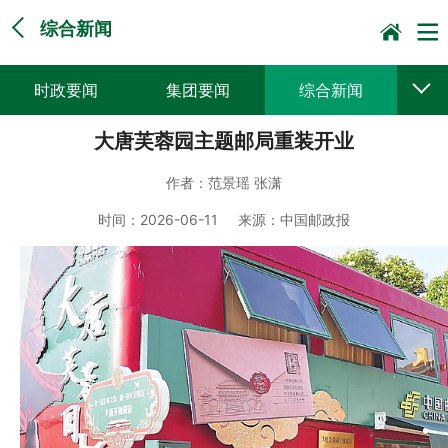
综合新闻
时政要闻
集团要闻
综合新闻
大唐芙蓉园主题邮局重装开业
媒体聚焦
党建动态
普遍服务
作者：
范景瑶 张潇
科技创新
企业文化
一线风采
时间：
2026-06-11
来源：
中国邮政报
集邮报道