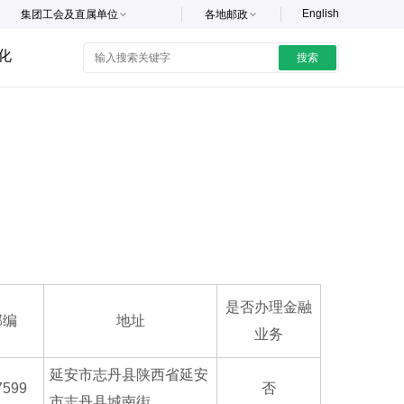
English
集团工会及直属单位
各地邮政
化
搜索
是否办理金融
邮编
地址
业务
延安市志丹县陕西省延安
7599
否
市志丹县城南街