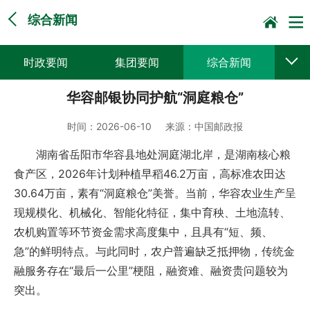
综合新闻
时政要闻
集团要闻
综合新闻
华容邮银协同护航“洞庭粮仓”
媒体聚焦
党建动态
普遍服务
时间：
2026-06-10
来源：
中国邮政报
科技创新
企业文化
一线风采
湖南省岳阳市华容县地处洞庭湖北岸，是湖南核心粮
集邮报道
食产区，2026年计划种植早稻46.2万亩，高标准农田达
30.64万亩，素有“洞庭粮仓”美誉。当前，华容农业生产呈
现规模化、机械化、智能化特征，集中育秧、土地流转、
农机购置等环节资金需求高度集中，且具有“短、频、
急”的鲜明特点。与此同时，农户普遍缺乏抵押物，传统金
融服务存在“最后一公里”梗阻，融资难、融资贵问题较为
突出。