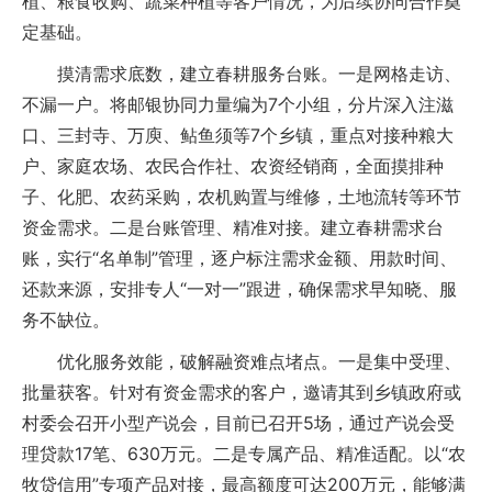
植、粮食收购、蔬菜种植等客户情况，为后续协同合作奠
定基础。
摸清需求底数，建立春耕服务台账。一是网格走访、
不漏一户。将邮银协同力量编为7个小组，分片深入注滋
口、三封寺、万庾、鲇鱼须等7个乡镇，重点对接种粮大
户、家庭农场、农民合作社、农资经销商，全面摸排种
子、化肥、农药采购，农机购置与维修，土地流转等环节
资金需求。二是台账管理、精准对接。建立春耕需求台
账，实行“名单制”管理，逐户标注需求金额、用款时间、
还款来源，安排专人“一对一”跟进，确保需求早知晓、服
务不缺位。
优化服务效能，破解融资难点堵点。一是集中受理、
批量获客。针对有资金需求的客户，邀请其到乡镇政府或
村委会召开小型产说会，目前已召开5场，通过产说会受
理贷款17笔、630万元。二是专属产品、精准适配。以“农
牧贷信用”专项产品对接，最高额度可达200万元，能够满