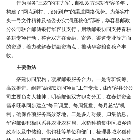
作为服务“三农”的主力军，邮银双方深耕华容多年，
构建了“网点到村、服务到户”的渠道网络优势。为落实中
央一号文件精神及省委夯实“洞庭粮仓”部署，华容县邮政
分公司联合邮储银行华容县支行，启动邮银协同支持春耕
备耕专项行动，整合双方在金融、寄递、渠道专业等方面
的资源，着力破解春耕融资痛点，推动华容粮食稳产丰
收。
主要做法
搭建协同架构，凝聚邮银服务合力。一是专班统筹、
高效推进。组建“融资E协同项目”工作专班，由华容县分公
司主要负责人挂帅，明确邮银双方职责分工，在春耕资金
需求旺季同步建立“每日调度、每周复盘、每月总结”机
制，确保各项服务高效落地。二是多方对接、归集信息。
华容邮银积极联系县农业农村局、水稻种植集中区域乡镇
政府以及中储粮、供销社等单位和部门，梳理县域水稻种