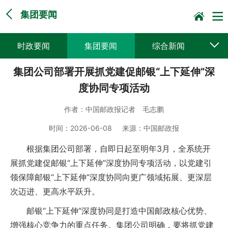
集团要闻
时政要闻
集团要闻
综合新闻
集团公司部署开展抓党建促邮银“上下延伸”深
媒体聚焦
党建动态
普遍服务
度协同专项活动
科技创新
企业文化
一线风采
作者：
中国邮政报记者 毛志鹏
集邮报道
时间：
2026-06-08
来源：
中国邮政报
根据集团公司部署，自即日起至明年3月，全系统开
展抓党建促邮银“上下延伸”深度协同专项活动，以党建引
领保障邮银“上下延伸”深度协同向更广领域拓展、更深层
次迈进、更高水平跃升。
邮银“上下延伸”深度协同是打造中国邮政核心优势、
增强核心竞争力的重点任务。集团公司明确，要将抓党建