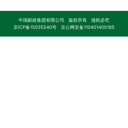
中国邮政集团有限公司 版权所有 侵权必究
京ICP备15035540号
京公网安备110401400185