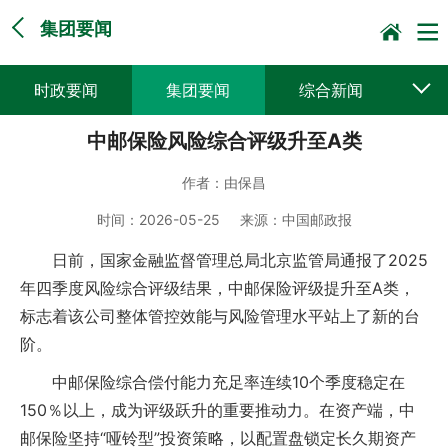
集团要闻
时政要闻
集团要闻
综合新闻
中邮保险风险综合评级升至A类
媒体聚焦
党建动态
普遍服务
作者：
由保昌
科技创新
企业文化
一线风采
时间：
2026-05-25
来源：
中国邮政报
集邮报道
日前，国家金融监督管理总局北京监管局通报了2025
年四季度风险综合评级结果，中邮保险评级提升至A类，
标志着该公司整体管控效能与风险管理水平站上了新的台
阶。
中邮保险综合偿付能力充足率连续10个季度稳定在
150％以上，成为评级跃升的重要推动力。在资产端，中
邮保险坚持“哑铃型”投资策略，以配置盘锁定长久期资产