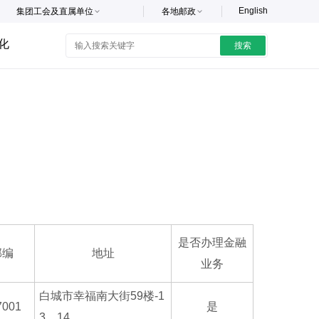
English
集团工会及直属单位
各地邮政
化
搜索
是否办理金融
邮编
地址
业务
白城市幸福南大街59楼-1
7001
是
3、14