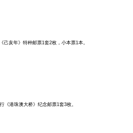
行《己亥年》特种邮票1套2枚，小本票1本。
日发行《港珠澳大桥》纪念邮票1套3枚。