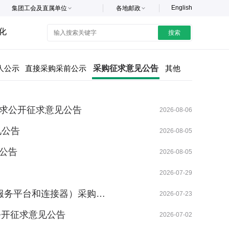
English
集团工会及直属单位
各地邮政
化
搜索
人公示
直接采购采前公示
采购征求意见公告
其他
求公开征求意见公告
2026-08-06
见公告
2026-08-05
公告
2026-08-05
2026-07-29
服务平台和连接器）采购…
2026-07-23
公开征求意见公告
2026-07-02