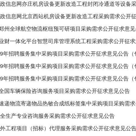
年邮政信息网亦庄机房设备更新改造工程封闭冷通道等设备
年邮政信息网北京西站机房设备更新改造工程采购需求公开
郑州全球航空物流枢纽预可研项目采购需求公开征求意见
业财一体化平台智慧司库管理系统工程采购需求公开征求
-2029年招聘服务集中采购项目采购需求公开征求意见公告
-2029年招聘服务集中采购项目采购需求公开征求意见公告
-2029年招聘服务集中采购项目采购需求公开征求意见公告
全国车辆保险咨询服务项目采购需求公开征求意见公告
速递物流寄递物品热敏合成纸标签集中采购项目采购需求
年安全生产专业咨询服务采购需求公开征求意见公告
年京外工程项目（招标）代理服务采购需求公开征求意见公