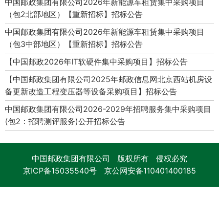
中国邮政集团有限公司2026年新能源车租赁集中采购项目
（包2北部地区）【重新招标】招标公告
中国邮政集团有限公司2026年新能源车租赁集中采购项目
（包3中部地区）【重新招标】招标公告
【中国邮政2026年IT软硬件集中采购项目】招标公告
【中国邮政集团有限公司2025年邮政信息网北京西站机房设
备更新改造工程变压器等设备采购项目】招标公告
中国邮政集团有限公司2026-2029年招聘服务集中采购项目
(包2：招聘测评服务)公开招标公告
中国邮政集团有限公司 版权所有 侵权必究
京ICP备15035540号
京公网安备110401400185