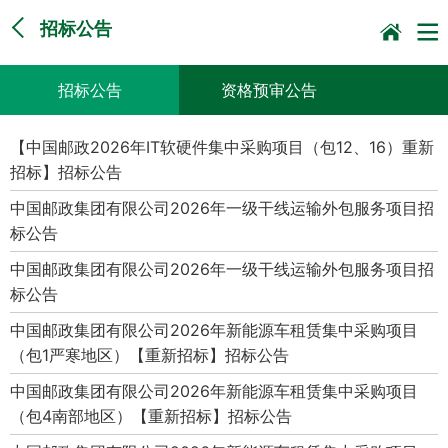
招标公告
招标公告
资格预审公告
谈判采购公告
询比采购公告
【中国邮政2026年IT软硬件集中采购项目（包12、16）重新
招标】招标公告
竞价采购公告
中标候选人公示
中国邮政集团有限公司2026年一级干线运输外包服务项目招
标公告
直接采购采前公示
采购征求意见公告
中国邮政集团有限公司2026年一级干线运输外包服务项目招
其他
标公告
中国邮政集团有限公司2026年新能源车租赁集中采购项目
（包1严寒地区）【重新招标】招标公告
中国邮政集团有限公司2026年新能源车租赁集中采购项目
（包4南部地区）【重新招标】招标公告