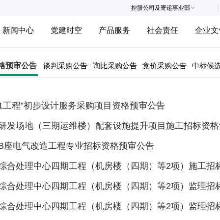
控股公司及寄递事业部
新闻中心
党建时空
产品服务
社会责任
企业文
格预审公告
谈判采购公告
询比采购公告
竞价采购公告
中标候
231工程”初步设计服务采购项目资格预审公告
研发场地（三期运维楼）配套设施提升项目施工招标资格
B座电气改造工程专业招标资格预审公告
综合处理中心四期工程（机房楼（四期）等2项）施工招
综合处理中心四期工程（机房楼（四期）等2项）监理招
综合处理中心四期工程（机房楼（四期）等2项）监理招