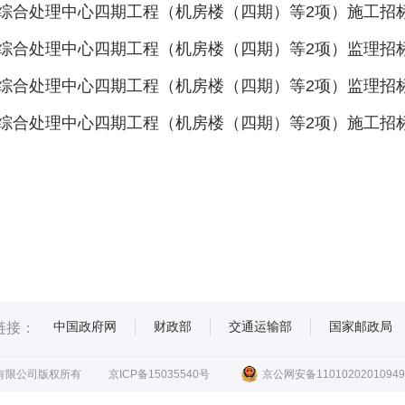
综合处理中心四期工程（机房楼（四期）等2项）施工招
综合处理中心四期工程（机房楼（四期）等2项）监理招
综合处理中心四期工程（机房楼（四期）等2项）监理招
综合处理中心四期工程（机房楼（四期）等2项）施工招
中国政府网
财政部
交通运输部
国家邮政局
链接：
有限公司版权所有
京ICP备15035540号
京公网安备11010202010949