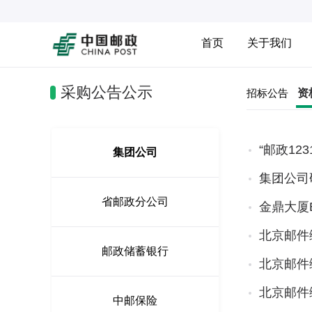
首页
关于我们
采购公告公示
招标公告
资
“邮政1
集团公司
集团公司
省邮政分公司
金鼎大厦
北京邮件
邮政储蓄银行
北京邮件
北京邮件
中邮保险