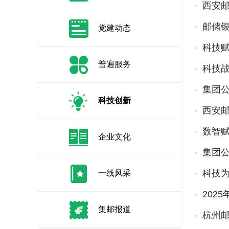
西安
邮储
党建动态
科技赋
普遍服务
科技
集团
科技创新
西安
数智
企业文化
集团
科技为
一线风采
202
集邮报道
杭州