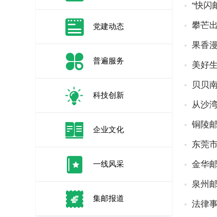
“快闪
攀芒
党建动态
果香漫
普遍服务
美好生
贝贝
科技创新
从沙湾
铜陵
企业文化
东莞
金华
一线风采
泉州邮
集邮报道
法律