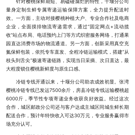
针对樱桃保鲜期短、易磕碰腐烂的特性，十堰分公司
量身定制生鲜专属寄递运输保障方案，全力提升配送时
效。一方面，主动对接樱桃种植大户、专业合作社及电商
企业，全面摸排物流寄递需求，通过“固定网点+流动揽
收”站点布局、电话预约上门等方式织密服务网络，打通果
园直达消费市场的物流通道。另一方面，创新采用真空充
氮保鲜包装，依托专车直发、全程冷链运输模式，搭建“从
枝头到舌尖”极速寄递链路，实现当日采摘、次日直达，最
大程度锁住樱桃新鲜度与原生口感。
冷链专线开通以来，十堰分公司助农成效初显。张湾
樱桃冷链专线已发运7500余斤，房县冷链专线运输樱桃超
6000斤，季节性专项寄递业务收获良好效益。经过这次
合作，城区邮政分公司还与客户达成主城区同城生鲜长期
配送合作，预计年特快收入可达30万元，专业服务赢得市
场充分认可。