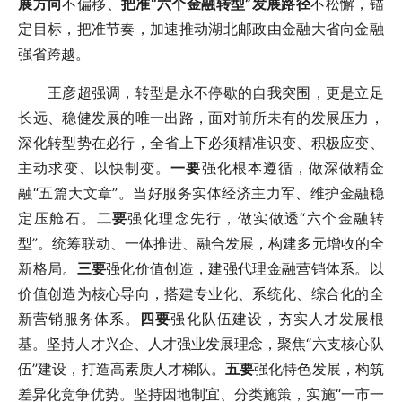
展方向
不偏移、
把准“六个金融转型”发展路径
不松懈，锚
定目标，把准节奏，加速推动湖北邮政由金融大省向金融
强省跨越。
王彦超强调，转型是永不停歇的自我突围，更是立足
长远、稳健发展的唯一出路，面对前所未有的发展压力，
深化转型势在必行，全省上下必须精准识变、积极应变、
主动求变、以快制变。
一要
强化根本遵循，做深做精金
融“五篇大文章”。当好服务实体经济主力军、维护金融稳
定压舱石。
二要
强化理念先行，做实做透“六个金融转
型”。统筹联动、一体推进、融合发展，构建多元增收的全
新格局。
三要
强化价值创造，建强代理金融营销体系。以
价值创造为核心导向，搭建专业化、系统化、综合化的全
新营销服务体系。
四要
强化队伍建设，夯实人才发展根
基。坚持人才兴企、人才强业发展理念，聚焦“六支核心队
伍”建设，打造高素质人才梯队。
五要
强化特色发展，构筑
差异化竞争优势。坚持因地制宜、分类施策，实施“一市一