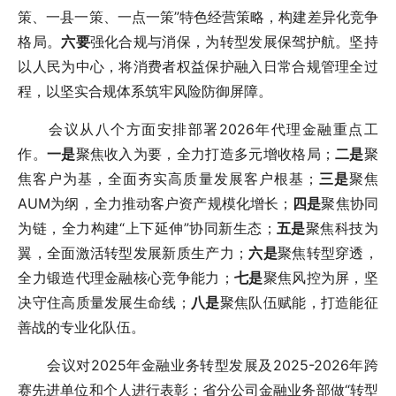
策、一县一策、一点一策”特色经营策略，构建差异化竞争
格局。
六要
强化合规与消保，为转型发展保驾护航。坚持
以人民为中心，将消费者权益保护融入日常合规管理全过
程，以坚实合规体系筑牢风险防御屏障。
会议从八个方面安排部署2026年代理金融重点工
作。
一是
聚焦收入为要，全力打造多元增收格局；
二是
聚
焦客户为基，全面夯实高质量发展客户根基；
三是
聚焦
AUM为纲，全力推动客户资产规模化增长；
四是
聚焦协同
为链，全力构建“上下延伸”协同新生态；
五是
聚焦科技为
翼，全面激活转型发展新质生产力；
六是
聚焦转型穿透，
全力锻造代理金融核心竞争能力；
七是
聚焦风控为屏，坚
决守住高质量发展生命线；
八是
聚焦队伍赋能，打造能征
善战的专业化队伍。
会议对2025年金融业务转型发展及2025-2026年跨
赛先进单位和个人进行表彰；省分公司金融业务部做“转型