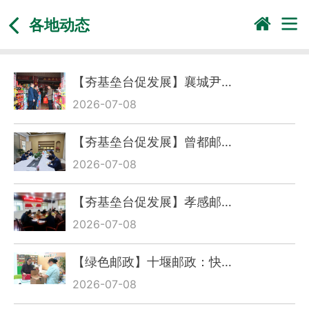
各地动态
【夯基垒台促发展】襄城尹…
2026-07-08
【夯基垒台促发展】曾都邮…
2026-07-08
【夯基垒台促发展】孝感邮…
2026-07-08
【绿色邮政】十堰邮政：快…
2026-07-08