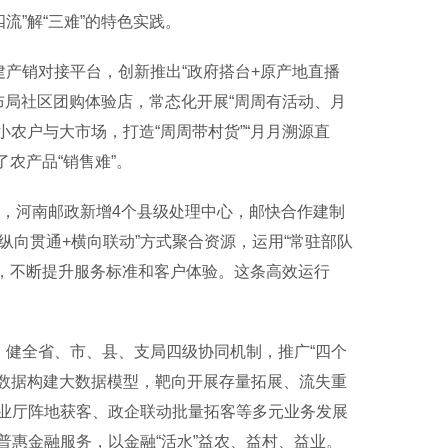
流”解“三难”的特色实践。
产销对接平台，创新推出“政府搭台+原产地直播
布局社区团购体验店，常态化开展“周周有活动、月
小农户与大市场，打造“周周带村货”“月月溯源直
了农产品“销售难”。
题，河南邮政新增4个县级处理中心，邮快合作建制
“纵向贯通+横向联动”方式聚合资源，运用“常驻部队
服，不断提升服务标准和客户体验。这条高效运行
健全省、市、县、支局四级协同机制，推广“四个
外部数据构建大数据模型，靶向开展存量拓展、流失重
业厅阵地获客、政企联动批量拓客等多元业务发展
惠金融服务，以金融“活水”益农、益村、益业。