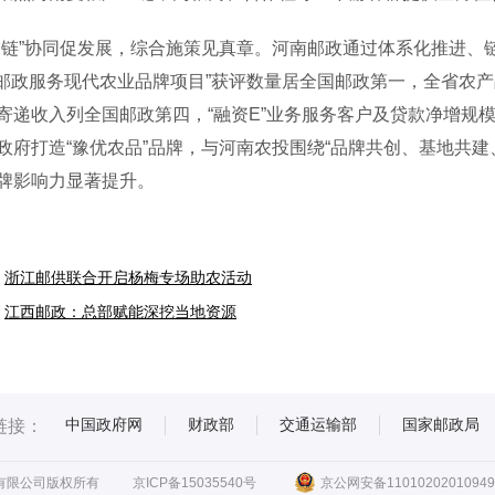
”协同促发展，综合施策见真章。河南邮政通过体系化推进、链
“邮政服务现代农业品牌项目”获评数量居全国邮政第一，全省农
寄递收入列全国邮政第四，“融资E”业务服务客户及贷款净增规
政府打造“豫优农品”品牌，与河南农投围绕“品牌共创、基地共
牌影响力显著提升。
浙江邮供联合开启杨梅专场助农活动
江西邮政：总部赋能深挖当地资源
中国政府网
财政部
交通运输部
国家邮政局
链接：
有限公司版权所有
京ICP备15035540号
京公网安备11010202010949