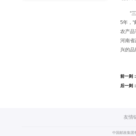
“三链
5年，
农产品
河南省
兴的品
友情
中国邮政集团