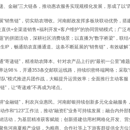
递、金融”三大链条，推动惠农服务实现规模化发展，形成了以“四
销售链”，切实助农增收。河南邮政发挥多板块联动优势，搭建
社直供+全渠道销售+福利开发+客户维护”的协同营销模式；广泛
题”的拼团活动，深耕社区消费场景；以直播为“数字桥梁”，联结
民生IP，畅通助农直播通道。这条不断延展的“销售链”，有效破解
寄递链”，精准助农降本。针对农产品上行的“最初一公里”难
率达98％，开通353条交邮联运线路，持续织密终端网络；采取
部队”模式推进兵团作战，大幅提升运营效率；全面推行主动客
递链”，让“寄递难”不再成为堵点。
金融链”，利农兴业惠民。河南邮银持续创新多元化金融服务，
准动作和“123”工作法，推动“融资E”业务可持续发展；融合内
销活动，为基层精准获客赋能；创新搭建信用村网格化开发、营
聚焦河南夏粮产业链，为粮商、合作社等上下游客群提供全方位普