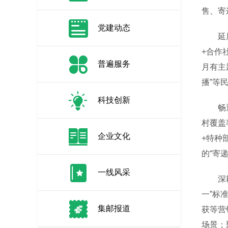
售、寄
党建动态
延展“
+合作
普遍服务
月有主
播”等
科技创新
畅通“
村覆盖
企业文化
+特种
的“寄
一线风采
深耕“
一”标
集邮报道
获等营
场景；