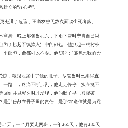
群众的“连心桥”。
，更充满了危险，王顺友曾无数次面临生死考验。
离身，晚上邮包当枕头，下雨下雪时宁肯自己淋
但为了捞起不慎掉入江中的邮包，他抓起一根树枝
一个邮包，命都可以不要。他却说：“邮包比我的命
然受惊，狠狠地踢中了他的肚子。尽管当时已疼得直
。一路上，疼痛不断加剧，他走走停停，实在挺不
等回到县城就医时才发现，他的肠子早已被踢破，
？是那份刻在骨子里的责任，是那句“送信就是为党
4天，一个月要走两班，一年365天，他有330天