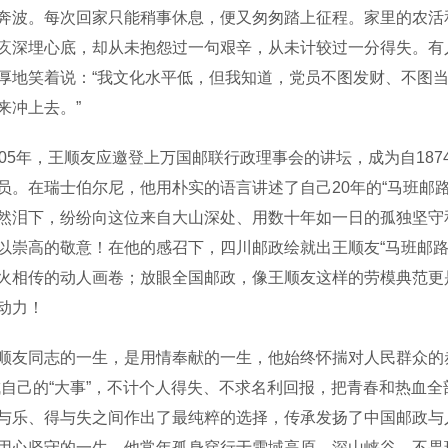
奔波。每次回家只能稍事休息，便又匆匆踏上征程。家里的农活
疚深埋心底，却从未抱怨过一句艰辛，从未计较过一分得失。有人
厚地笑着说：“我文化水平低，但我知道，党员不图发财、不图
来冲上去。”
5年，王顺友应邀登上万国邮联行政理事会的讲坛，成为自187
员。在瑞士伯尔尼，他用朴实的语言讲述了自己20年的“马班邮路
然泪下，纷纷向这位来自大山深处、用数十年如一日的孤独坚守
以崇高的敬意！在他的感召下，四川邮政绘就出王顺友“马班邮路”
火相传的动人画卷；放眼全国邮政，像王顺友这样的劳模典范更
动力！
同志的一生，是用情奉献的一生，他始终怀揣对人民群众的赤
成自己的“大事”，不计个人得失、不求名利回报，把青春和热血全
与乐、得与失之间作出了最纯粹的选择，传承发扬了中国邮政与
用心坚守的一生，他常年孤身穿行于雪域高原、深山峡谷，不畏