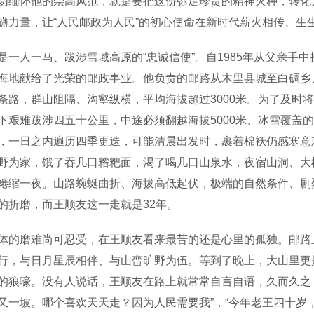
切缅怀他的崇高风范，就是要把这份弥足珍贵的精神火种，转化为
礴力量，让“人民邮政为人民”的初心使命在新时代薪火相传、生
人一马、跋涉雪域高原的“忠诚信使”。自1985年从父亲手
悔地献给了光荣的邮政事业。他负责的邮路从木里县城至白碉乡、
条路，群山阻隔、沟壑纵横，平均海拔超过3000米。为了及时
下艰难跋涉四五十公里，中途必须翻越海拔5000米、冰雪覆盖的
，一日之内遍历四季更迭，可能清晨出发时，裹着棉袄仍感寒意
野为家，饿了吞几口糌粑面，渴了喝几口山泉水，夜宿山洞、大
蜷缩一夜。山路蜿蜒曲折、海拔高低起伏，极端的自然条件、剧
的折磨，而王顺友这一走就是32年。
磨难尚可忍受，在王顺友看来最苦的还是心里的孤独。邮路上
行，与日月星辰相伴、与山峦旷野为伍。等到了晚上，大山里更
的狼嚎。没有人说话，王顺友在路上就常常自言自语，久而久之
又一坡。哪个喜欢天天走？因为人民需要我”，“今年老王四十岁