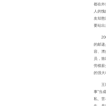
都在外
人的愧
友却憨
要站出
200
的邮递
容、潸
员，致
劳模薪
的强大
王顺友
事”当
私、苦
生，是