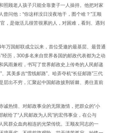
和照顾老人孩子只能全靠妻子一人操持。他把对家
曾问他：“你这样没日没夜地干，图个啥？”王顺
当官，是做活儿很苦很累的人，对困难，看到、遇到
4年万国邮联成立以来，首位受邀的最基层、最普通
”经历，300多名来自世界各国的邮政代表都为之动
和风雨兼程，书写了世界邮政史上传奇的人民邮递
、其美多吉“雪线邮路”、哈弄夺机“长征邮路”三代
是层出不穷，汇聚起中国邮政披荆斩棘、勇往直前
诚热情、对邮政事业的无限激情，把群众的“小
部献给了“人民邮政为人民”的宏伟事业，在公与
人民群众血肉相连的光荣传统。王顺友同志的一
环境恶劣、不惧前路艰险、甘于清苦孤寂，始终一