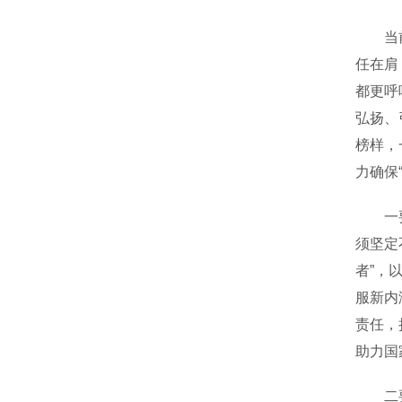
当前，
任在肩
都更呼
弘扬、
榜样，
力确保
一要以
须坚定
者”，
服新内
责任，
助力国
二要以