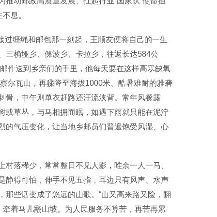
推动邮政高质量发展、扛起行业“国家队”使命担
生不息。
中接过缰绳和邮包那一刻起，王顺友便将自己的一生
三桷垭乡、倮波乡、卡拉乡，往返长达584公
将邮件送到乡亲们的手里，他每天要在这样高寒缺氧
察尔瓦山，再骤降至海拔1000米、酷暑难耐的雅砻
刺骨，中午则单衣赶路还汗流浃背。常年风餐露
树或草丛，与马相拥而眠，如遇下雨就只能在泥泞
烈的气压变化，让当地乡邮员们普遍饱受风湿、心
村落稀少，常常整日不见人影，唯余一人一马、
是静得可怕，伸手不见五指，耳边只有风声、水声
，那些话变成了悠远的山歌。“山又高来路又险，翻
，牵着马儿翻山坡。为人民服务不算苦，再苦再累