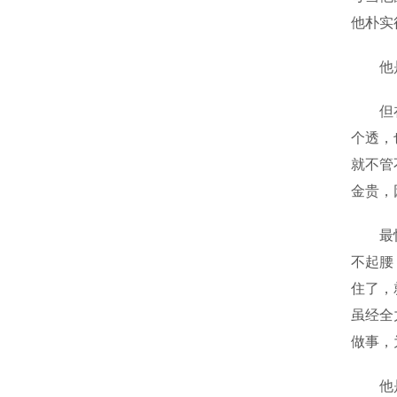
他朴实
他是奋
但在路
个透，
就不管
金贵，
最惊险
不起腰
住了，
虽经全
做事，
他是不