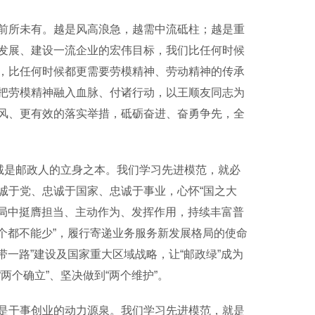
所未有。越是风高浪急，越需中流砥柱；越是重
发展、建设一流企业的宏伟目标，我们比任何时候
，比任何时候都更需要劳模精神、劳动精神的传承
把劳模精神融入血脉、付诸行动，以王顺友同志为
风、更有效的落实举措，砥砺奋进、奋勇争先，全
诚是邮政人的立身之本。我们学习先进模范，就必
诚于党、忠诚于国家、忠诚于事业，心怀“国之大
大局中挺膺担当、主动作为、发挥作用，持续丰富普
一个都不能少”，履行寄递业务服务新发展格局的使命
带一路”建设及国家重大区域战略，让“邮政绿”成为
个确立”、坚决做到“两个维护”。
干事创业的动力源泉。我们学习先进模范，就是