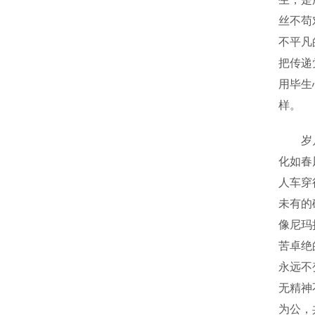
丝不苟
不平凡
把传递
用毕生
样。
岁月流
化如春
人车穿
未有的
像尼玛
苦卓绝
永远不
无精神
为公，