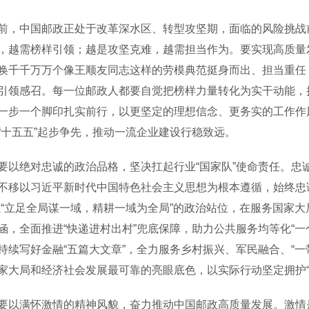
中国邮政正处于改革深水区、转型攻坚期，面临的风险挑战前
，越需榜样引领；越是攻坚克难，越需担当作为。要实现高质量
唤千千万万个像王顺友同志这样的劳模典范挺身而出、担当重任
引领感召。每一位邮政人都要自觉把榜样力量转化为实干动能，
一步一个脚印扎实前行，以更坚定的理想信念、更务实的工作作
“十五五”起步争先，推动一流企业建设行稳致远。
绝对忠诚的政治品格，坚决扛起行业“国家队”使命责任。忠
不移以习近平新时代中国特色社会主义思想为根本遵循，始终忠
以“立足全局谋一域，精耕一域为全局”的政治站位，在服务国家
涵，全面推进“快递进村出村”兜底保障，助力公共服务均等化“
持续写好金融“五篇大文章”，全力服务乡村振兴、军民融合、“一
家大局和经济社会发展最可靠的亮眼底色，以实际行动坚定拥护“两
满怀激情的精神风貌，奋力推动中国邮政高质量发展。激情是