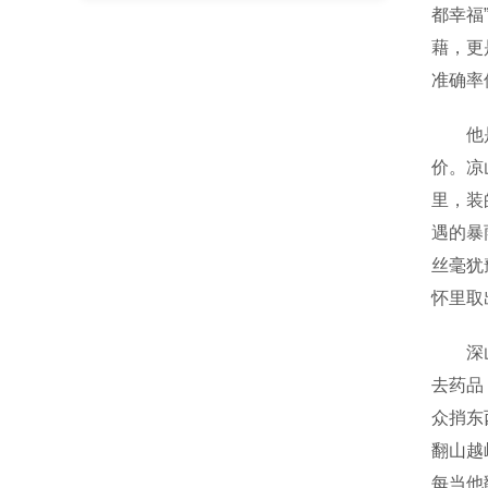
都幸福
藉，更
准确率
他是飞
价。凉
里，装
遇的暴
丝毫犹
怀里取
深山里
去药品
众捎东
翻山越
每当他