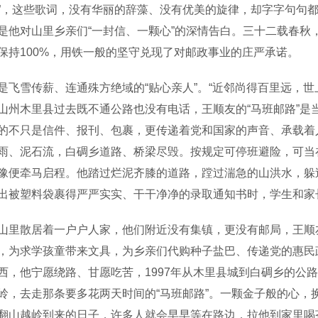
”，这些歌词，没有华丽的辞藻、没有优美的旋律，却字字句句
是他对山里乡亲们“一封信、一颗心”的深情告白。三十二载春秋
保持100%，用铁一般的坚守兑现了对邮政事业的庄严承诺。
雪传薪、连通殊方绝域的“贴心亲人”。“近邻尚得百里远，世
山州木里县过去既不通公路也没有电话，王顺友的“马班邮路”是
的不只是信件、报刊、包裹，更传递着党和国家的声音、承载着人
雨、泥石流，白碉乡道路、桥梁尽毁。按规定可停班避险，可当
豫便牵马启程。他踏过烂泥齐膝的道路，蹚过湍急的山洪水，躲
出被塑料袋裹得严严实实、干干净净的录取通知书时，学生和家
散居着一户户人家，他们附近没有集镇，更没有邮局，王顺友
，为求学孩童带来文具，为乡亲们代购种子盐巴、传递党的惠民
西，他宁愿绕路、甘愿吃苦，1997年从木里县城到白碉乡的公
岭，去走那条要多花两天时间的“马班邮路”。一颗金子般的心，
翻山越岭到来的日子，许多人就会早早等在路边，拉他到家里喝