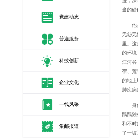
迹，深
当的磅
党建动态
他是一
无怨无
普遍服务
里。这
的环境
科技创新
江河谷
宿、荒
的地上
企业文化
肺疾病
一线风采
身体的
踽踽独
和不时
集邮报道
了一坡