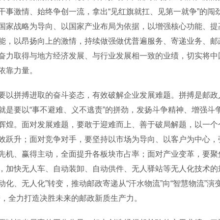
干事激情、始终争创一流，拿出“见红旗就扛、见第一就争”的闯
国家战略为导向、以国家产业布局为依据，以增强核心功能、提
能，以昂扬向上的激情，持续做强做优普遍服务、寄递业务、邮
奋力取得与地方经济发展、与行业发展相一致的业绩，切实将中
依靠力量。
拼搏进取的奋斗姿态，有效破解企业发展难题。拼搏是邮政人
就是要以“事不避难、义不逃责”的拼劲，发扬斗争精神、增强斗
辉煌。面对发展难题，要敢于迎难而上、善于破局解题，以一个
效跃升；面对竞争对手，要坚持以市场为导向、以客户为中心，强
先机、赢得主动，全面提升各板块市占率；面对产业变革，要聚
，加快无人车、自动装卸、自动供件、无人驿站等无人化技术的规
动化、无人化”转变，推动邮政寄递从“汗水物流”向“智慧物流”
进，全力打造决胜未来的邮政新质生产力。