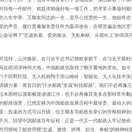
对待每一件邮件、精益求精做好每一项工作，把寻常小事做到极
的人生华章。王顺友同志的一生，是尽心担责的一生，他始终忠
党的声音、履行普遍服务责任作为最高使命，在艰苦偏远地区坚
心血诠释了“忠诚执着、爱岗敬业、无私奉献、乐观向上”的崇高
转，山河焕新。在习近平总书记领航掌舵下，在习近平新时代
风化雨润泽神州大地，中国邮政也取得了翻天覆地的变化。如今
行于田野阡陌、无人机翱翔于崇山峻岭，智能化、无人化技术深
磅礴力量，将昔日的“汗水邮路”变成“科技邮路”。我们不必再
拉木那样以溜索横渡汹涌江河，也不必再像其美多吉那样常年翻
的邮路场景，已然定格为中国邮政发展历程中最珍贵、最动人的
变；投递的方式可以升级，但王顺友等邮政先辈们的劳模精神则
不兴。回望中国邮政百年征程，正是一代又一代邮政人牢记使命
共同熔铸了邮政劳模“忠诚、激情、拼搏、担当、奉献”的精神特