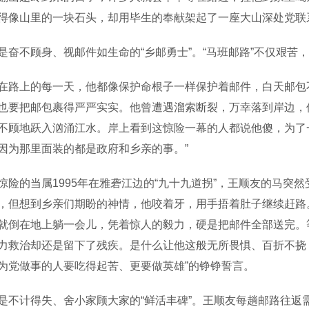
得像山里的一块石头，却用毕生的奉献架起了一座大山深处党联系
不顾身、视邮件如生命的“乡邮勇士”。“马班邮路”不仅艰苦
上的每一天，他都像保护命根子一样保护着邮件，白天邮包不
也要把邮包裹得严严实实。他曾遭遇溜索断裂，万幸落到岸边，
不顾地跃入汹涌江水。岸上看到这惊险一幕的人都说他傻，为了
因为那里面装的都是政府和乡亲的事。”
的当属1995年在雅砻江边的“九十九道拐”，王顺友的马突
，但想到乡亲们期盼的神情，他咬着牙，用手捂着肚子继续赶路
就倒在地上躺一会儿，凭着惊人的毅力，硬是把邮件全部送完。
力救治却还是留下了残疾。是什么让他这般无所畏惧、百折不挠
为党做事的人要吃得起苦、更要做英雄”的铮铮誓言。
计得失、舍小家顾大家的“鲜活丰碑”。王顺友每趟邮路往返需1