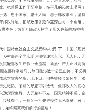
致、把普通工作干至卓越，在平凡的岗位上书写了
于党、忠于国家、忠于人民、忠于邮政事业，坚持
守邮政阵地，把邮政服务延伸至深山每一个角落，
劳模本色，为百万邮政人树立了历久弥新的精神榜
中国特色社会主义思想科学指引下，中国式现代
，乡村邮路全面实现运输投递汽车化、无人化，无
度赋能邮政生产作业全流程，新质生产力正以前所
像王顺友那样牵着马儿每日跋涉数十公里山路，不必再
越冰封雪裹的雀儿山垭口。那些曾经险象环生、艰
历史记忆。邮路的形态可以迭代，但邮政人的初心
永远熠熠生辉。人无精神不立，国无精神不强，企
、接续奋斗，一批又一批先进模范无私奉献、舍己
质，始终照亮我们前行的征途！