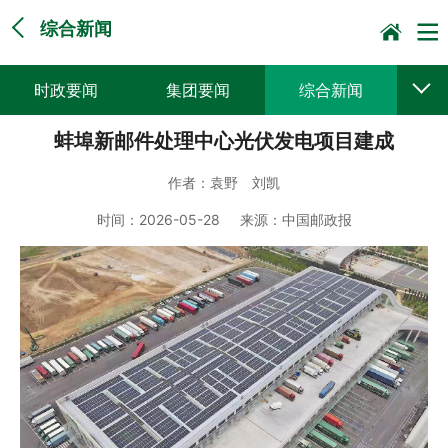
综合新闻
时政要闻
集团要闻
综合新闻
蚌埠新邮件处理中心光伏发电项目建成
媒体聚焦
党建动态
普遍服务
作者：
袁野 刘凯
科技创新
企业文化
一线风采
时间：
2026-05-28
来源：
中国邮政报
集邮报道