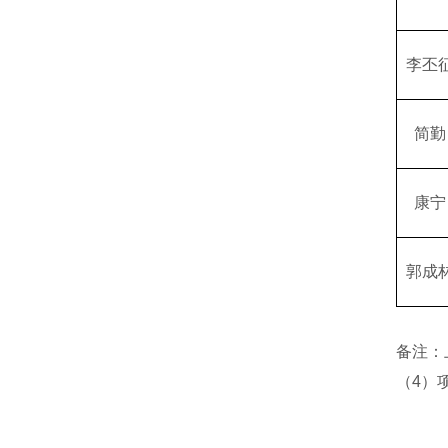
李丕
简勤
康宁
郭成
备注：
（4）