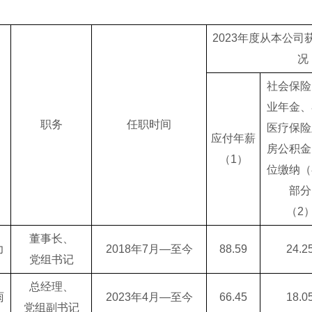
2023年度从本公
况
社会保险
业年金、
职务
任职时间
医疗保险
应付年薪
房公积金
（1）
位缴纳（
部分
（2
董事长、
力
2018年7月—至今
88.59
24.2
党组书记
总经理、
雨
2023年4月—至今
66.45
18.0
党组副书记