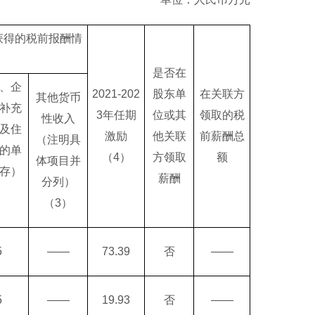
司获得的税前报酬情
是否在
、企
2021-202
股东单
在关联方
其他货币
补充
3年任期
位或其
领取的税
性收入
及住
激励
他关联
前薪酬总
（注明具
的单
（4）
方领取
额
体项目并
存）
薪酬
分列）
（3）
）
5
——
73.39
否
——
5
——
19.93
否
——