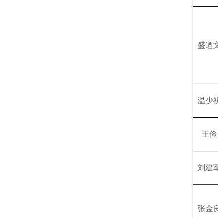
盛遒
温少
王俭
刘建
张金