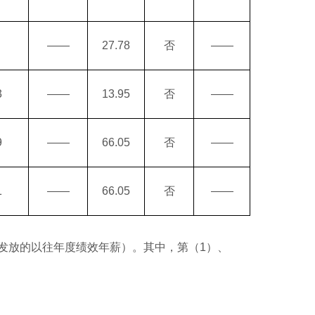
——
27.78
否
——
3
——
13.95
否
——
9
——
66.05
否
——
1
——
66.05
否
——
发放的以往年度绩效年薪）。其中，第（1）、