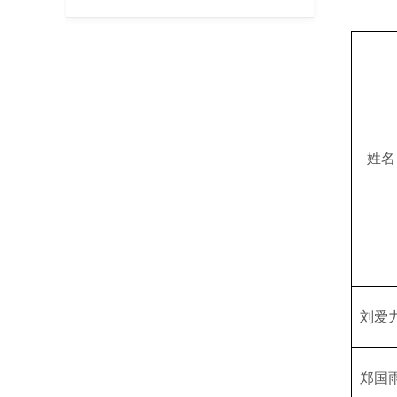
姓名
刘爱
郑国