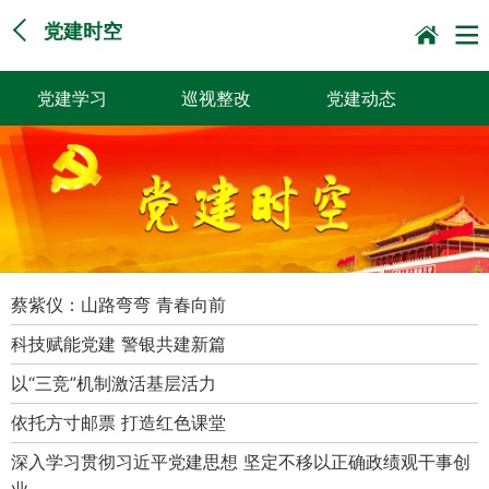
党建时空
党建学习
巡视整改
党建动态
党员风采
党建画廊
理论热点
今天你读书了吗？
学习贯彻党的二十
巡视意见
届三中全会精神
蔡紫仪：山路弯弯 青春向前
科技赋能党建 警银共建新篇
以“三竞”机制激活基层活力
依托方寸邮票 打造红色课堂
深入学习贯彻习近平党建思想 坚定不移以正确政绩观干事创
业