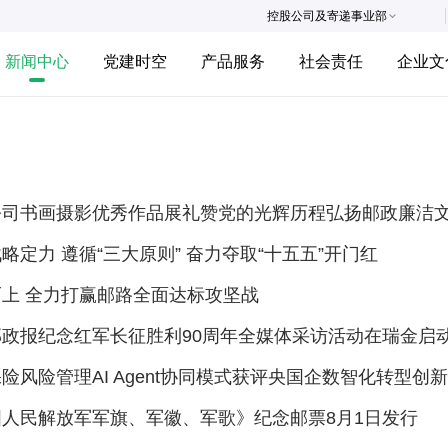
控股公司及寄递事业部
新闻中心
党建时空
产品服务
社会责任
企业文
公司书画摄影优秀作品展礼赞党的光辉历程弘扬邮政廉洁
略定力 遵循“三大原则” 奋力夺取“十五五”开门红
上 全力打赢邮路全面达标攻坚战
邮政报纪念红军长征胜利90周年全媒体采访活动在瑞金启
险风险管理AI Agent协同模式获评央国企数智化转型创
国人民解放军军旗、军徽、军歌》纪念邮票8月1日发行