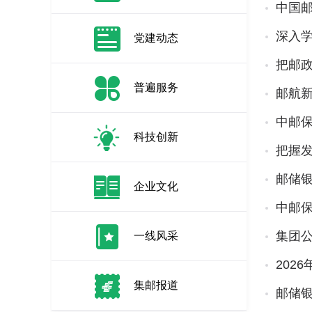
中国
深入
党建动态
把邮
普遍服务
邮航
中邮保
科技创新
把握发
邮储
企业文化
中邮
集团
一线风采
202
集邮报道
邮储